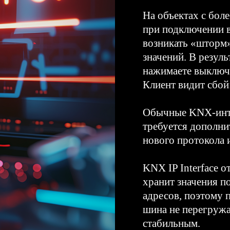
На объектах с бол
при подключении 
возникать «шторм»
значений. В резуль
нажимаете выключа
Клиент видит сбой
Обычные KNX-инте
требуется дополни
нового протокола и
KNX IP Interface о
хранит значения п
адресов, поэтому 
шина не перегружае
стабильным.