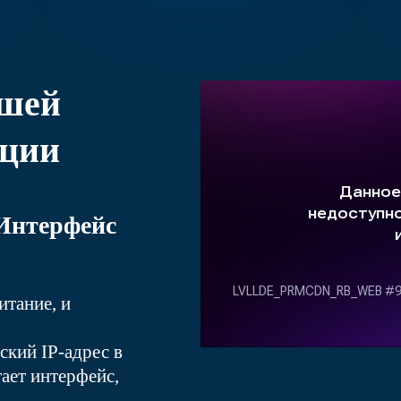
ашей
ации
Интерфейс
итание, и
ский IP-адрес в
тает интерфейс,