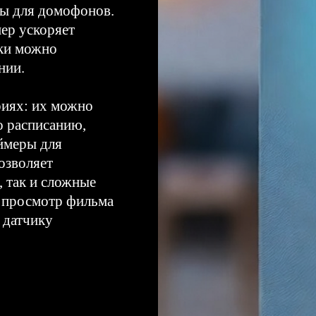
ы для домофонов.
ер ускоряет
зки можно
нии.
риях: их можно
о расписанию,
ймеры для
озволяет
, так и сложные
, просмотр фильма
 датчику