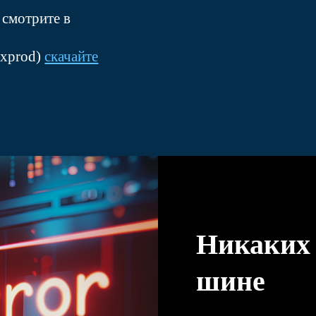
 смотрите в
nxprod)
скачайте
Никаких
шине