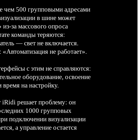
ее чем 500 групповыми адресами
визуализации в шине может
 из-за массового опроса
тате команды теряются:
тель — свет не включается.
: «Автоматизация не работает».
рфейсы с этим не справляются:
тельное оборудование, освоение
 время на настройку.
т iRidi решает проблему: он
оследних 1000 групповых
при подключении визуализации
тся, а управление остается