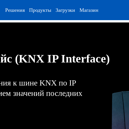
Решения
Продукты
Загрузки
Магазин
с (KNX IP Interface)
ния к шине KNX по IP
ием значений последних